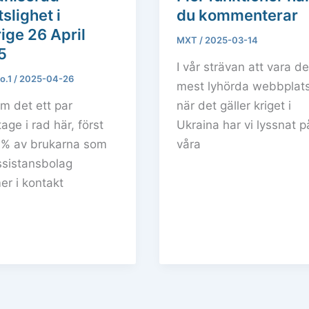
tslighet i
du kommenterar
ige 26 April
MXT
/
2025-03-14
5
I vår strävan att vara d
o.1
/
2025-04-26
mest lyhörda webbplat
m det ett par
när det gäller kriget i
age i rad här, först
Ukraina har vi lyssnat p
9% av brukarna som
våra
ssistansbolag
r i kontakt