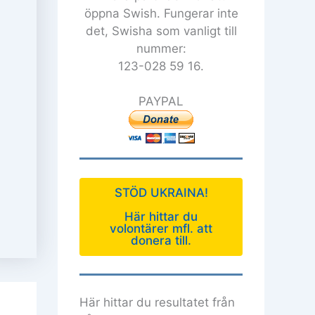
öppna Swish. Fungerar inte
det, Swisha som vanligt till
nummer:
123-028 59 16.
PAYPAL
STÖD UKRAINA!
Här hittar du
volontärer mfl. att
donera till.
Här hittar du resultatet från