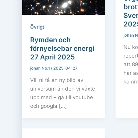
brot
Sver
202
Övrigt
johan N
Rymden och
Nu ko
förnyelsebar energi
report
27 April 2025
att 8
johan No.1
/
2025-04-27
har a
Vill ni få en ny bild av
komme
universum än den vi växte
upp med – gå till youtube
och googla […]