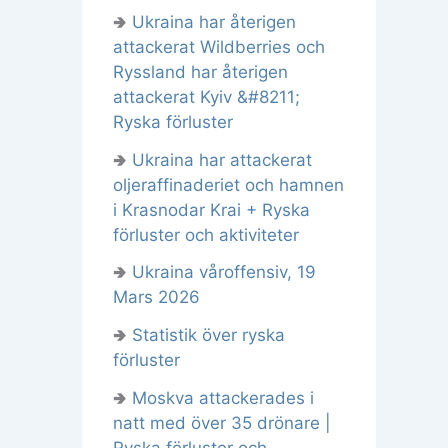
🢂
Ukraina har återigen
attackerat Wildberries och
Ryssland har återigen
attackerat Kyiv &#8211;
Ryska förluster
🢂
Ukraina har attackerat
oljeraffinaderiet och hamnen
i Krasnodar Krai + Ryska
förluster och aktiviteter
🢂
Ukraina våroffensiv, 19
Mars 2026
🢂
Statistik över ryska
förluster
🢂
Moskva attackerades i
natt med över 35 drönare |
Ryska förluster och