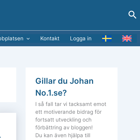
Sö
bplatsen
Kontakt
Logga in
Gillar du Johan
No.1.se?
I så fall tar vi tacksamt emot
ett motiverande bidrag för
fortsatt utveckling och
förbättring av bloggen!
Du kan även hjälpa till
r