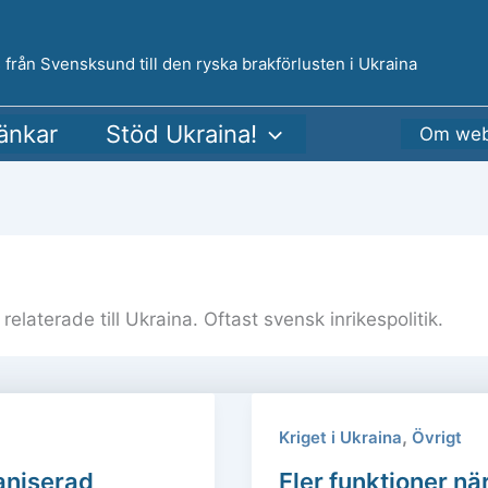
 från Svensksund till den ryska brakförlusten i Ukraina
änkar
Stöd Ukraina!
Om web
relaterade till Ukraina. Oftast svensk inrikespolitik.
,
Kriget i Ukraina
Övrigt
aniserad
Fler funktioner nä