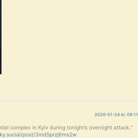
2026-01-24 kl. 09:1
ntial complex in Kyiv during tonight’s overnight attack.”
bsky.social/post/3md5przj6ms2w