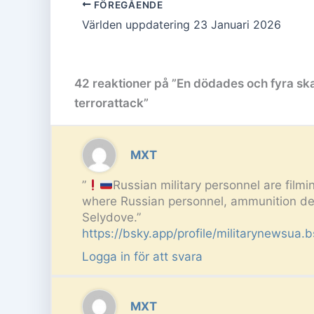
FÖREGÅENDE
Världen uppdatering 23 Januari 2026
42 reaktioner på ”En dödades och fyra ska
terrorattack”
MXT
”
Russian military personnel are film
where Russian personnel, ammunition dep
Selydove.”
https://bsky.app/profile/militarynewsua
Logga in för att svara
MXT