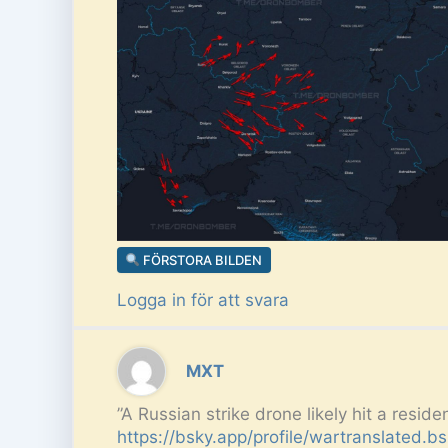
FÖRSTORA BILDEN
Logga in för att svara
MXT
”A Russian strike drone likely hit a reside
https://bsky.app/profile/wartranslated.