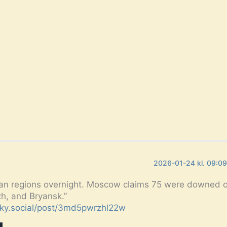
2026-01-24 kl. 09:0
ian regions overnight. Moscow claims 75 were downed 
h, and Bryansk.”
bsky.social/post/3md5pwrzhl22w