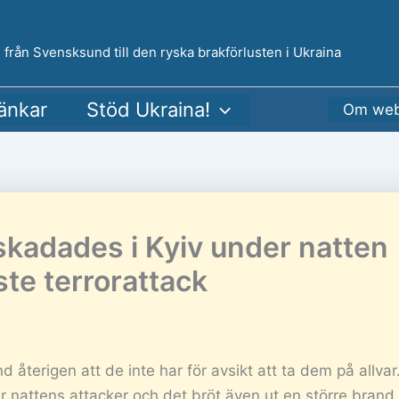
 från Svensksund till den ryska brakförlusten i Ukraina
änkar
Stöd Ukraina!
Om web
skadades i Kyiv under natten
te terrorattack
 återigen att de inte har för avsikt att ta dem på allvar
r nattens attacker och det bröt även ut en större brand