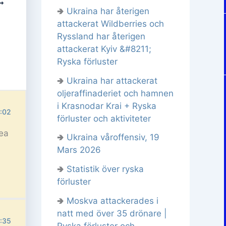
🢂
Ukraina har återigen
attackerat Wildberries och
Ryssland har återigen
attackerat Kyiv &#8211;
Ryska förluster
🢂
Ukraina har attackerat
oljeraffinaderiet och hamnen
i Krasnodar Krai + Ryska
7:02
förluster och aktiviteter
rea
🢂
Ukraina våroffensiv, 19
Mars 2026
🢂
Statistik över ryska
förluster
🢂
Moskva attackerades i
natt med över 35 drönare |
9:35
Ryska förluster och