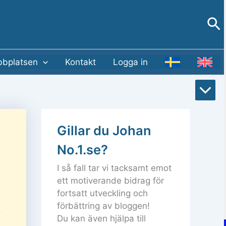
Sö
bplatsen
Kontakt
Logga in
Rull
till
Gillar du Johan
bot
No.1.se?
I så fall tar vi tacksamt emot
ett motiverande bidrag för
fortsatt utveckling och
förbättring av bloggen!
.
Du kan även hjälpa till