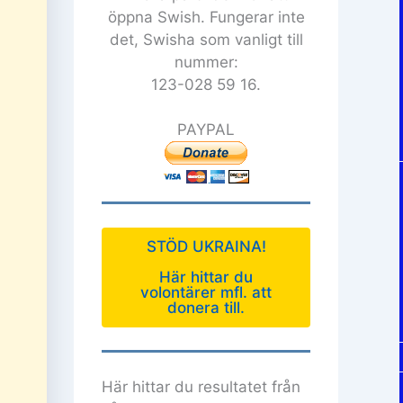
öppna Swish. Fungerar inte
det, Swisha som vanligt till
nummer:
123-028 59 16.
PAYPAL
STÖD UKRAINA!
Här hittar du
volontärer mfl. att
donera till.
Här hittar du resultatet från