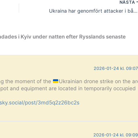
NÄSTA
Ukraina har genomfört attacker i både Belgorod och Smolensk
dades i Kyiv under natten efter Rysslands senaste
2026-01-24 kl. 09:0
ing the moment of the
Ukrainian drone strike on the a
ot and equipment are located in temporarily occupied
.bsky.social/post/3md5q2z26bc2s
2026-01-24 kl. 09:0