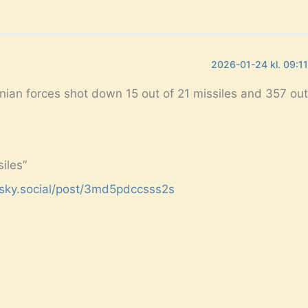
2026-01-24 kl. 09:1
nian forces shot down 15 out of 21 missiles and 357 out
iles”
.bsky.social/post/3md5pdccsss2s