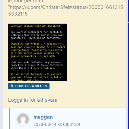
kronor per man.
”https://x.com/ChristerSfeir/status/206531661315
5332115
FÖRSTORA BILDEN
Logga in för att svara
maggan
2026-06-14 kl. 08:31:34