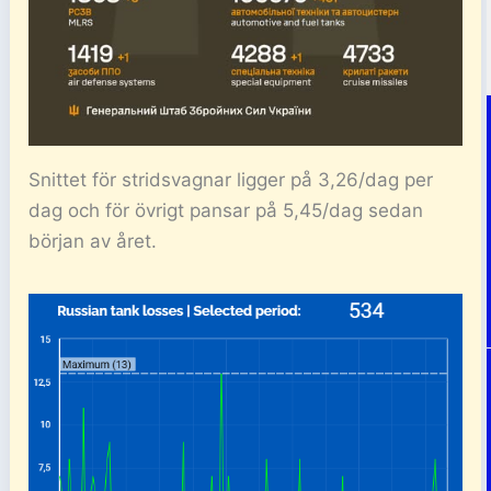
Snittet för stridsvagnar ligger på 3,26/dag per
dag och för övrigt pansar på 5,45/dag sedan
början av året.