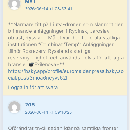
MXT
2026-06-14 kl. 08:53:41
**Närmare titt på Liutyi-dronen som slår mot den
brinnande anläggningen i Rybinsk, Jaroslavl
oblast, Ryssland Målet var den federala statliga
institutionen ”Combinat ’Temp’.” Anläggningen
tillhör Rosrezerv, Rysslands statliga
reservmyndighet, och används delvis för att lagra
bränsle.
Exilenova+**
https://bsky.app/profile/euromaidanpress.bsky.so
cial/post/3moa6neyvv62l
Logga in för att svara
205
2026-06-14 kl. 09:10:25
Oförändrat tryck sedan igår på samtliga fronter