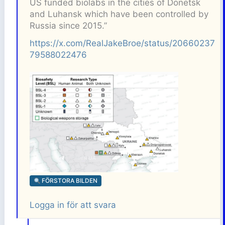
US funded biolabs in the cities of Donetsk
and Luhansk which have been controlled by
Russia since 2015.”
https://x.com/RealJakeBroe/status/20660237
79588022476
FÖRSTORA BILDEN
Logga in för att svara