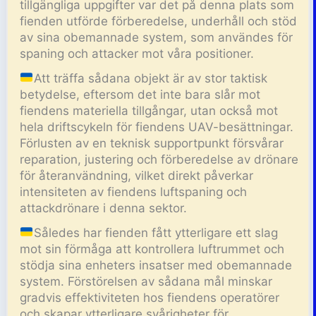
tillgängliga uppgifter var det på denna plats som
fienden utförde förberedelse, underhåll och stöd
av sina obemannade system, som användes för
spaning och attacker mot våra positioner.
Att träffa sådana objekt är av stor taktisk
betydelse, eftersom det inte bara slår mot
fiendens materiella tillgångar, utan också mot
hela driftscykeln för fiendens UAV-besättningar.
Förlusten av en teknisk supportpunkt försvårar
reparation, justering och förberedelse av drönare
för återanvändning, vilket direkt påverkar
intensiteten av fiendens luftspaning och
attackdrönare i denna sektor.
Således har fienden fått ytterligare ett slag
mot sin förmåga att kontrollera luftrummet och
stödja sina enheters insatser med obemannade
system. Förstörelsen av sådana mål minskar
gradvis effektiviteten hos fiendens operatörer
och skapar ytterligare svårigheter för