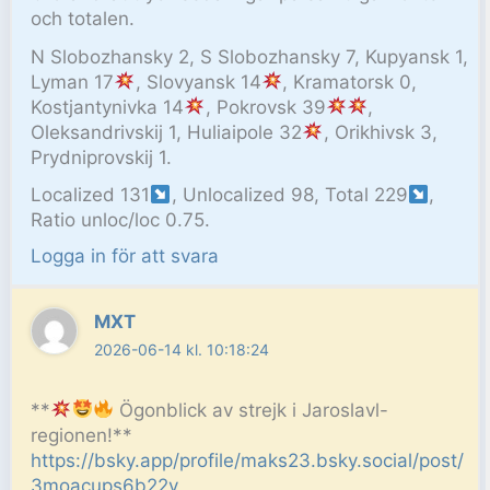
och totalen.
N Slobozhansky 2, S Slobozhansky 7, Kupyansk 1,
Lyman 17
, Slovyansk 14
, Kramatorsk 0,
Kostjantynivka 14
, Pokrovsk 39
,
Oleksandrivskij 1, Huliaipole 32
, Orikhivsk 3,
Prydniprovskij 1.
Localized 131
, Unlocalized 98, Total 229
,
Ratio unloc/loc 0.75.
Logga in för att svara
MXT
2026-06-14 kl. 10:18:24
**
Ögonblick av strejk i Jaroslavl-
regionen!**
https://bsky.app/profile/maks23.bsky.social/post/
3moacups6b22v