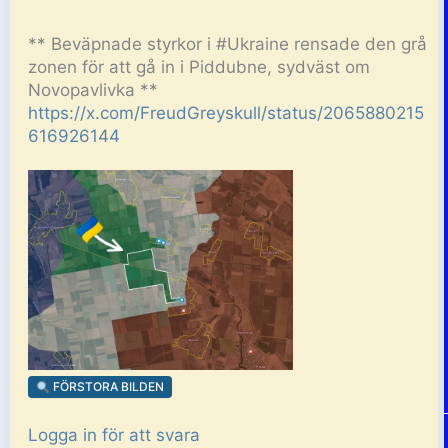
**
Beväpnade styrkor i
#Ukraine
rensade den grå
zonen för att gå in i Piddubne, sydväst om
Novopavlivka **
https://x.com/FreudGreyskull/status/2065880215
616926144
FÖRSTORA BILDEN
Logga in för att svara