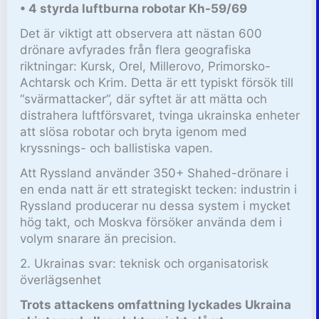
• 4 styrda luftburna robotar Kh-59/69
Det är viktigt att observera att nästan 600
drönare avfyrades från flera geografiska
riktningar: Kursk, Orel, Millerovo, Primorsko-
Achtarsk och Krim. Detta är ett typiskt försök till
“svärmattacker”, där syftet är att mätta och
distrahera luftförsvaret, tvinga ukrainska enheter
att slösa robotar och bryta igenom med
kryssnings- och ballistiska vapen.
Att Ryssland använder 350+ Shahed-drönare i
en enda natt är ett strategiskt tecken: industrin i
Ryssland producerar nu dessa system i mycket
hög takt, och Moskva försöker använda dem i
volym snarare än precision.
2. Ukrainas svar: teknisk och organisatorisk
överlägsenhet
Trots attackens omfattning lyckades Ukraina