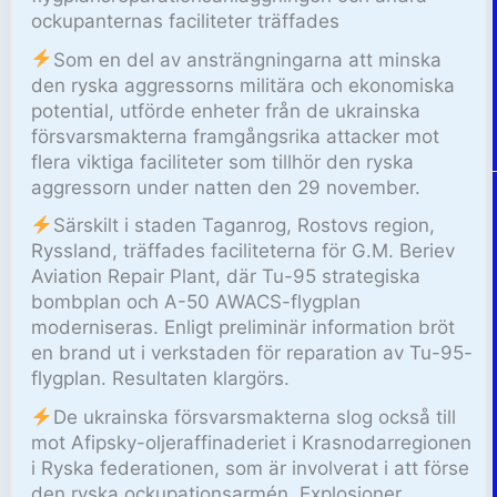
ockupanternas faciliteter träffades
Som en del av ansträngningarna att minska
den ryska aggressorns militära och ekonomiska
potential, utförde enheter från de ukrainska
försvarsmakterna framgångsrika attacker mot
flera viktiga faciliteter som tillhör den ryska
aggressorn under natten den 29 november.
Särskilt i staden Taganrog, Rostovs region,
Ryssland, träffades faciliteterna för G.M. Beriev
Aviation Repair Plant, där Tu-95 strategiska
bombplan och A-50 AWACS-flygplan
moderniseras. Enligt preliminär information bröt
en brand ut i verkstaden för reparation av Tu-95-
flygplan. Resultaten klargörs.
De ukrainska försvarsmakterna slog också till
mot Afipsky-oljeraffinaderiet i Krasnodarregionen
i Ryska federationen, som är involverat i att förse
den ryska ockupationsarmén. Explosioner