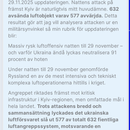
29.11.2025 uppdateringen. Nattens attack på
främst Kyiv är naturligtvis mitt huvudämne.
632
avsända luftobjekt varav 577 avvärjda.
Detta
resultat gör att jag vill analysera attacken ur en
militärsynvinkel så min rubrik för uppdateringen
blir:
Massiv rysk luftoffensiv natten till 29 november –
och varför Ukraina ändå lyckas neutralisera 91
procent av hoten
Under natten till 29 november genomförde
Ryssland en av de mest intensiva och tekniskt
komplexa luftoperationerna hittills i kriget.
Angreppet riktades främst mot kritisk
infrastruktur i Kyiv-regionen, men omfattade mål i
hela landet.
Trots attackens bredd och
sammansättning
lyckades det ukrainska
luftförsvaret slå ut 577 av totalt 632 fientliga
luftangreppssystem, motsvarande en