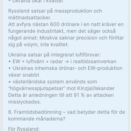
– Ukraina ökar i kvalitet
Ryssland satsar på massproduktion och
mättnadsattacker.
Att avfyra nästan 600 drönare i en natt kräver en
fungerande industritakt, men det säger också
något annat: Moskva saknar precision och förlitar
sig på volym, inte kvalitet.
Ukraina satsar på integrerat luftförsvar:
• EW + luftvärn + radar → i realtidssamverkan
• Ukrainas inhemska drönar- och EW-produktion
växer snabbt
• västerländska system används som
“högvärnesspjutspetsar” mot Kinzjal/Iskander
Detta är anledningen till att 91 % av attacken
misslyckades.
6. Framtidsbedömning – vad betyder detta för de
kommande månaderna?
För Ryssland: