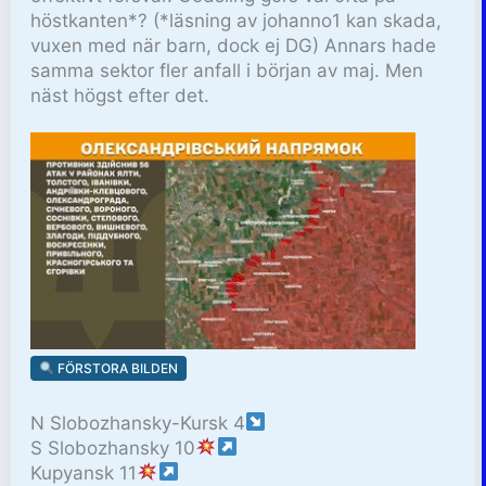
höstkanten*? (*läsning av johanno1 kan skada,
vuxen med när barn, dock ej DG) Annars hade
samma sektor fler anfall i början av maj. Men
näst högst efter det.
FÖRSTORA BILDEN
N Slobozhansky-Kursk 4
S Slobozhansky 10
Kupyansk 11