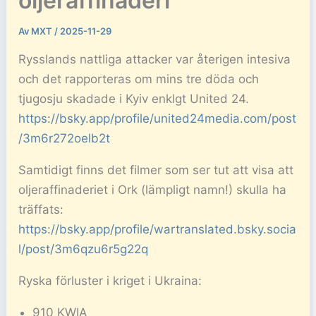
oljeraffinaderi
Av
MXT
/
2025-11-29
Rysslands nattliga attacker var återigen intesiva
och det rapporteras om mins tre döda och
tjugosju skadade i Kyiv enklgt United 24.
https://bsky.app/profile/united24media.com/post
/3m6r272oelb2t
Samtidigt finns det filmer som ser tut att visa att
oljeraffinaderiet i Ork (lämpligt namn!) skulla ha
träffats:
https://bsky.app/profile/wartranslated.bsky.socia
l/post/3m6qzu6r5g22q
Ryska förluster i kriget i Ukraina:
910 KWIA