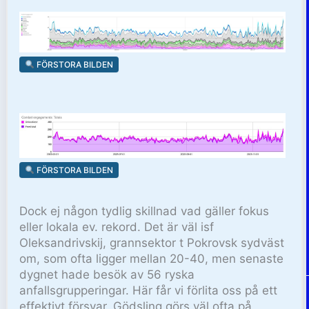
FÖRSTORA BILDEN
FÖRSTORA BILDEN
Dock ej någon tydlig skillnad vad gäller fokus
eller lokala ev. rekord. Det är väl isf
Oleksandrivskij, grannsektor t Pokrovsk sydväst
om, som ofta ligger mellan 20-40, men senaste
dygnet hade besök av 56 ryska
anfallsgrupperingar. Här får vi förlita oss på ett
effektivt försvar. Gödsling görs väl ofta på