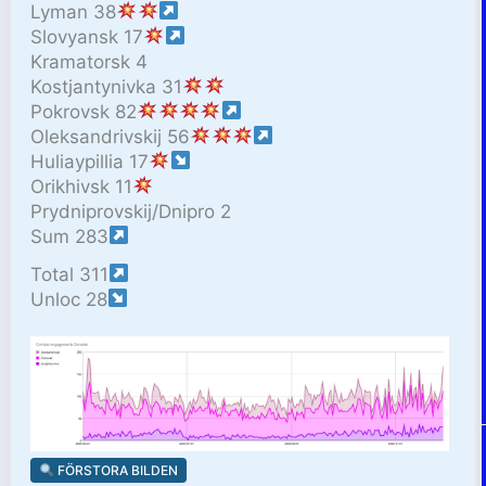
Lyman 38
Slovyansk 17
Kramatorsk 4
Kostjantynivka 31
Pokrovsk 82
Oleksandrivskij 56
Huliaypillia 17
Orikhivsk 11
Prydniprovskij/Dnipro 2
Sum 283
Total 311
Unloc 28
FÖRSTORA BILDEN