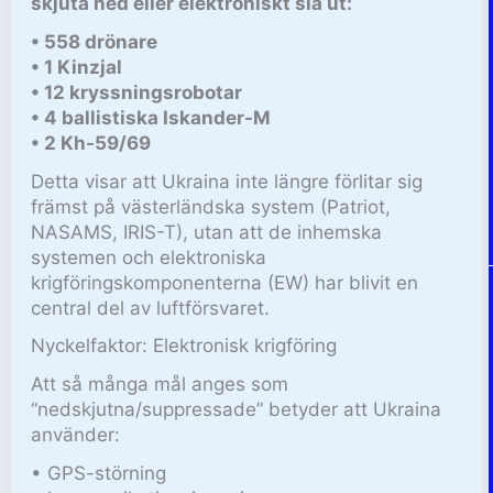
skjuta ned eller elektroniskt slå ut:
• 558 drönare
• 1 Kinzjal
• 12 kryssningsrobotar
• 4 ballistiska Iskander-M
• 2 Kh-59/69
Detta visar att Ukraina inte längre förlitar sig
främst på västerländska system (Patriot,
NASAMS, IRIS-T), utan att de inhemska
systemen och elektroniska
krigföringskomponenterna (EW) har blivit en
central del av luftförsvaret.
Nyckelfaktor: Elektronisk krigföring
Att så många mål anges som
“nedskjutna/suppressade” betyder att Ukraina
använder:
• GPS-störning