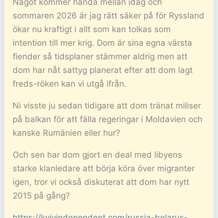
Något kommer hända mellan idag och
sommaren 2026 är jag rätt säker på för Ryssland
ökar nu kraftigt i allt som kan tolkas som
intention till mer krig. Dom är sina egna värsta
fiender så tidsplaner stämmer aldrig men att
dom har nåt sattyg planerat efter att dom lagt
freds-röken kan vi utgå ifrån.
Ni visste ju sedan tidigare att dom tränat miliser
på balkan för att fälla regeringar i Moldavien och
kanske Rumänien eller hur?
Och sen har dom gjort en deal med libyens
starke klanledare att börja köra över migranter
igen, tror vi också diskuterat att dom har nytt
2015 på gång?
https://kyivindependent.com/russia-belarus-