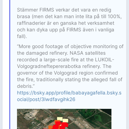
Stämmer FIRMS verkar det vara en redig
brasa (men det kan man inte lita på till 100%,
raffinaderier är en ganska het verksamhet
och kan dyka upp på FIRMS även i vanliga
fall).
”More good footage of objective monitoring of
the damaged refinery. NASA satellites
recorded a large-scale fire at the LUKOIL-
Volgogradneftepererabotka refinery. The
governor of the Volgograd region confirmed
the fire, traditionally stating the alleged fall of
debris.”
https://bsky.app/profile/babayagafella.bsky.s
ocial/post/3lwdfavgihk26