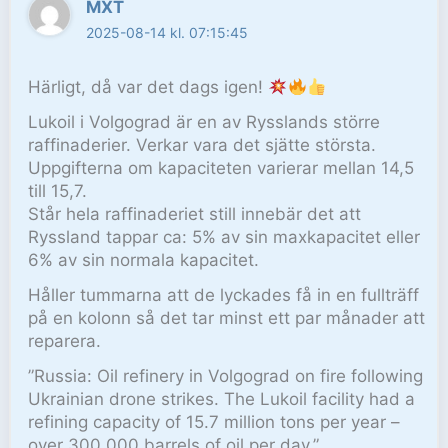
MXT
2025-08-14 kl. 07:15:45
Härligt, då var det dags igen!
Lukoil i Volgograd är en av Rysslands större
raffinaderier. Verkar vara det sjätte största.
Uppgifterna om kapaciteten varierar mellan 14,5
till 15,7.
Står hela raffinaderiet still innebär det att
Ryssland tappar ca: 5% av sin maxkapacitet eller
6% av sin normala kapacitet.
Håller tummarna att de lyckades få in en fullträff
på en kolonn så det tar minst ett par månader att
reparera.
”Russia: Oil refinery in Volgograd on fire following
Ukrainian drone strikes. The Lukoil facility had a
refining capacity of 15.7 million tons per year –
over 300,000 barrels of oil per day.”