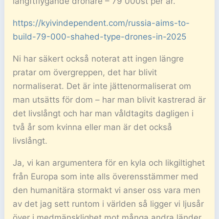
långftflygande drönare – 79 000st per år.
https://kyivindependent.com/russia-aims-to-
build-79-000-shahed-type-drones-in-2025
Ni har säkert också noterat att ingen längre
pratar om övergreppen, det har blivit
normaliserat. Det är inte jättenormaliserat om
man utsätts för dom – har man blivit kastrerad är
det livslångt och har man våldtagits dagligen i
två år som kvinna eller man är det också
livslångt.
Ja, vi kan argumentera för en kyla och likgiltighet
från Europa som inte alls överensstämmer med
den humanitära stormakt vi anser oss vara men
av det jag sett runtom i världen så ligger vi ljusår
över i medmänsklighet mot många andra länder