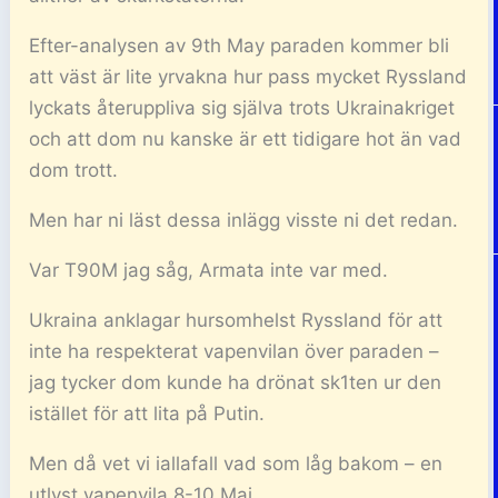
Efter-analysen av 9th May paraden kommer bli
att väst är lite yrvakna hur pass mycket Ryssland
lyckats återuppliva sig själva trots Ukrainakriget
och att dom nu kanske är ett tidigare hot än vad
dom trott.
Men har ni läst dessa inlägg visste ni det redan.
Var T90M jag såg, Armata inte var med.
Ukraina anklagar hursomhelst Ryssland för att
inte ha respekterat vapenvilan över paraden –
jag tycker dom kunde ha drönat sk1ten ur den
istället för att lita på Putin.
Men då vet vi iallafall vad som låg bakom – en
utlyst vapenvila 8-10 Maj.