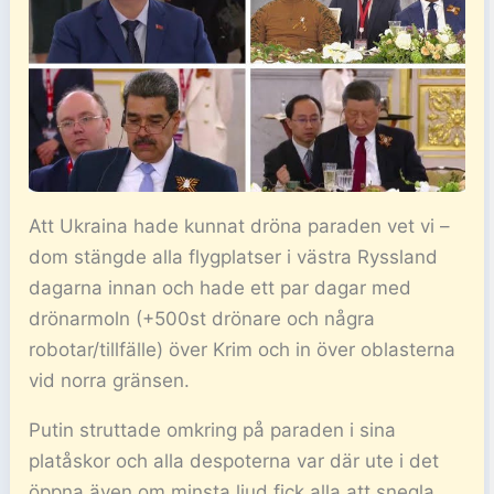
Att Ukraina hade kunnat dröna paraden vet vi –
dom stängde alla flygplatser i västra Ryssland
dagarna innan och hade ett par dagar med
drönarmoln (+500st drönare och några
robotar/tillfälle) över Krim och in över oblasterna
vid norra gränsen.
Putin struttade omkring på paraden i sina
platåskor och alla despoterna var där ute i det
öppna även om minsta ljud fick alla att snegla