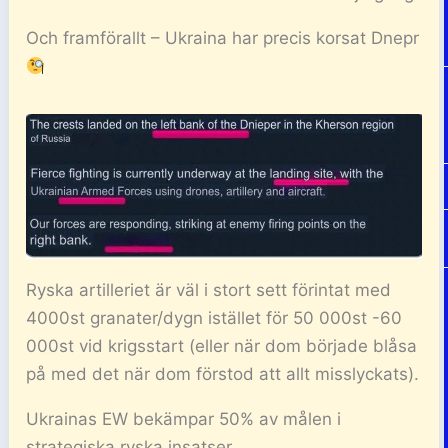
Och framförallt – Ukraina har precis korsat Dnepr
Ryska artilleriet är väl i stort sett förintat med
4000st granater/dygn istället för 50 000st -60
000st vid krigsstart (eller när dom började blåsa
på med det när dom förstod att allt misslyckats).
Ukrainas EW bekämpar 50% av målen i
strategiska ryska insatser.