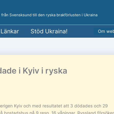
 från Svensksund till den ryska brakförlusten i Ukraina
Länkar
Stöd Ukraina!
Om web
de i Kyiv i ryska
erigen Kyiv och med resultatet att 3 dödades och 29
å bostadshus på 9 resp. 16 våningar. Ryssland försöker