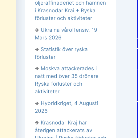
oljeraffinaderiet och hamnen
i Krasnodar Krai + Ryska
förluster och aktiviteter
🢂
Ukraina våroffensiv, 19
Mars 2026
🢂
Statistik över ryska
förluster
🢂
Moskva attackerades i
natt med över 35 drönare |
Ryska förluster och
aktiviteter
🢂
Hybridkriget, 4 Augusti
2026
🢂
Krasnodar Kraj har
återigen attackerats av
Ukraina | Ryska förluster och