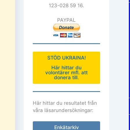
123-028 59 16.
PAYPAL
STÖD UKRAINA!
Här hittar du
volontärer mfl. att
donera till.
Här hittar du resultatet från
våra läsarundersökningar:
Enkätarkiv