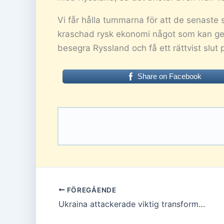
Vi får hålla tummarna för att de senaste 
kraschad rysk ekonomi något som kan ge 
besegra Ryssland och få ett rättvist slut p
Share on Facebook
FÖREGÅENDE
Ukraina attackerade viktig transformatorstation | Minst tre döda av ryska attacker