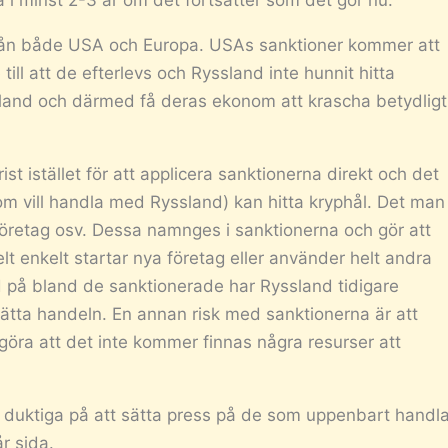
ta i minst 2-3 år om det fortsätter som det gör nu.
från både USA och Europa. USAs sanktioner kommer att
ill att de efterlevs och Ryssland inte hunnit hitta
sland och därmed få deras ekonom att krascha betydligt
t istället för att applicera sanktionerna direkt och det
om vill handla med Ryssland) kan hitta kryphål. Det man
företag osv. Dessa namnges i sanktionerna och gör att
t enkelt startar nya företag eller använder helt andra
d på bland de sanktionerade har Ryssland tidigare
ätta handeln. En annan risk med sanktionerna är att
öra att det inte kommer finnas några resurser att
lt duktiga på att sätta press på de som uppenbart handla
r sida.