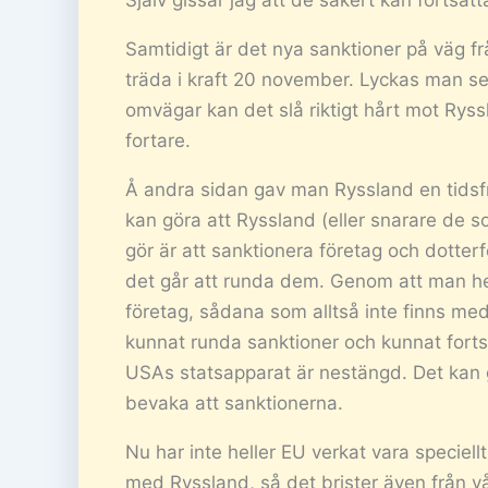
Själv gissar jag att de säkert kan fortsät
Samtidigt är det nya sanktioner på väg 
träda i kraft 20 november. Lyckas man se t
omvägar kan det slå riktigt hårt mot Rys
fortare.
Å andra sidan gav man Ryssland en tidsfris
kan göra att Ryssland (eller snarare de s
gör är att sanktionera företag och dotter
det går att runda dem. Genom att man hel
företag, sådana som alltså inte finns me
kunnat runda sanktioner och kunnat forts
USAs statsapparat är nestängd. Det kan g
bevaka att sanktionerna.
Nu har inte heller EU verkat vara speciel
med Ryssland, så det brister även från vå