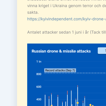
vinna kriget i Ukraina genom terror och de
sakta.
https://kyivindependent.com/kyiv-drone-
Antalet attacker sedan 1 juni i år (Tack till