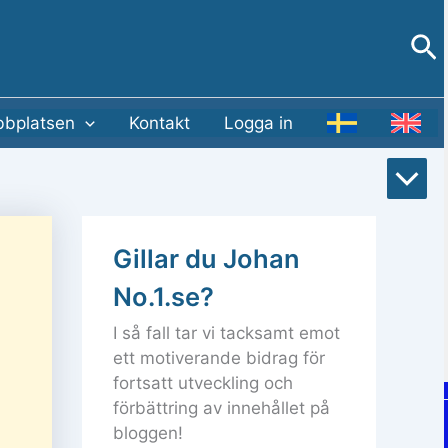
Sö
bplatsen
Kontakt
Logga in
Rull
till
Gillar du Johan
bot
No.1.se?
I så fall tar vi tacksamt emot
ett motiverande bidrag för
fortsatt utveckling och
förbättring av innehållet på
bloggen!