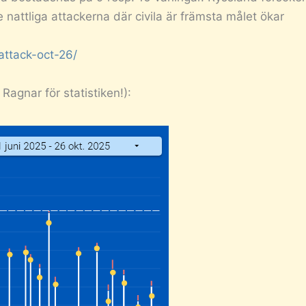
 nattliga attackerna där civila är främsta målet ökar
attack-oct-26/
 Ragnar för statistiken!):