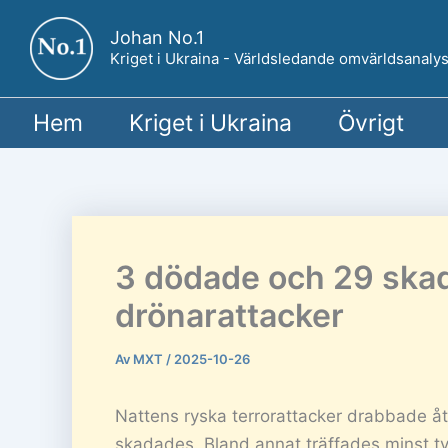
Hoppa
Johan No.1
till
Kriget i Ukraina - Världsledande omvärldsanalys
innehåll
Hem
Kriget i Ukraina
Övrigt
3 dödade och 29 skada
drönarattacker
Av
MXT
/
2025-10-26
Nattens ryska terrorattacker drabbade åt
skadades. Bland annat träffades minst tv