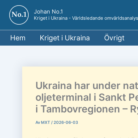
Hoppa
Johan No.1
till
Kriget i Ukraina - Världsledande omvärldsanalys
innehåll
Hem
Kriget i Ukraina
Övrigt
Ukraina har under nat
oljeterminal i Sankt 
i Tambovregionen – R
Av
MXT
/
2026-06-03