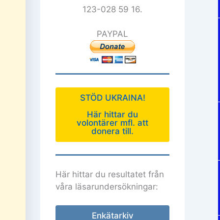
123-028 59 16.
PAYPAL
STÖD UKRAINA!
Här hittar du
volontärer mfl. att
donera till.
Här hittar du resultatet från
våra läsarundersökningar:
Enkätarkiv