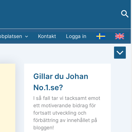
Sö
bplatsen
Kontakt
Logga in
Rull
till
Gillar du Johan
bot
No.1.se?
I så fall tar vi tacksamt emot
ett motiverande bidrag för
fortsatt utveckling och
förbättring av innehållet på
bloggen!