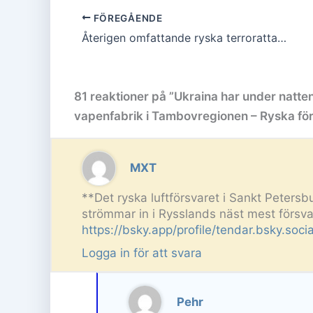
FÖREGÅENDE
Återigen omfattande ryska terrorattacker mot Ukraina under natten, 9 döda och 105 skadade – Höga ryska förluster
81 reaktioner på ”Ukraina har under natten
vapenfabrik i Tambovregionen – Ryska för
MXT
**Det ryska luftförsvaret i Sankt Petersbu
strömmar in i Rysslands näst mest försv
https://bsky.app/profile/tendar.bsky.so
Logga in för att svara
Pehr