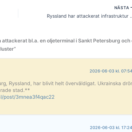
NÄSTA
Ryssland har attackerat infrastruktur och använder nu återigen 
 attackerat bl.a. en oljeterminal i Sankt Petersburg och
luster”
2026-06-03 kl. 07:5
rg, Ryssland, har blivit helt överväldigat. Ukrainska drö
arade stad.**
cial/post/3mnea3f4qac22
2026-06-03 kl. 17:2