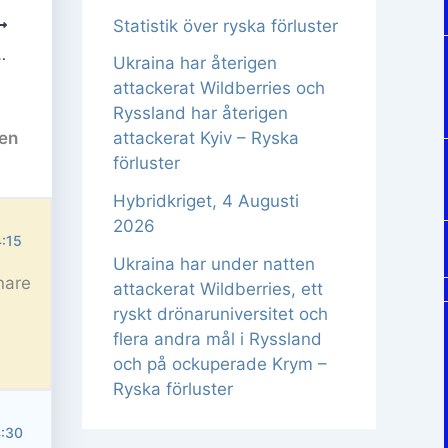
Statistik över ryska förluster
fosfor mot bostadsbebyggelse i Ukraina – Ryska förluster
Ukraina har återigen
attackerat Wildberries och
Ryssland har återigen
 en
attackerat Kyiv – Ryska
förluster
Hybridkriget, 4 Augusti
2026
4:15
Ukraina har under natten
nare
attackerat Wildberries, ett
ryskt drönaruniversitet och
flera andra mål i Ryssland
och på ockuperade Krym –
Ryska förluster
4:30