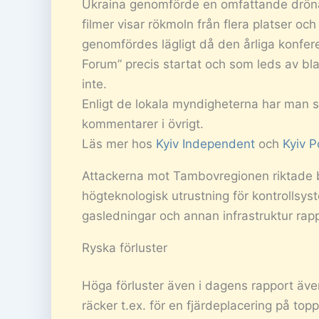
Ukraina genomförde en omfattande drönar
filmer visar rökmoln från flera platser och
genomfördes lägligt då den årliga konfer
Forum” precis startat och som leds av bl
inte.
Enligt de lokala myndigheterna har man s
kommentarer i övrigt.
Läs mer hos
Kyiv Independent
och
Kyiv P
Attackerna mot Tambovregionen riktade bl.
högteknologisk utrustning för kontrollsys
gasledningar och annan infrastruktur rapp
Ryska förluster
Höga förluster även i dagens rapport äve
räcker t.ex. för en fjärdeplacering på topp