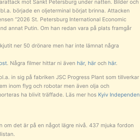
attack mot Sankt Petersburg under natten. Bilder och
 bl.a. började en oljeterminal börjat brinna. Attacken
ensen ”2026 St. Petersburg International Economic
and annat Putin. Om han redan vara på plats framgår
kjutit ner 50 drönare men har inte lämnat några
ost
. Några filmer hittar ni även
här
,
här
och
här
.
a. in sig på fabriken JSC Progress Plant som tillverkar
tem inom flyg och robotar men även olja och
orteras ha blivit träffade. Läs mer hos
Kyiv Independen
n om det är på en något lägre nivå. 437 mjuka fordon
listan.