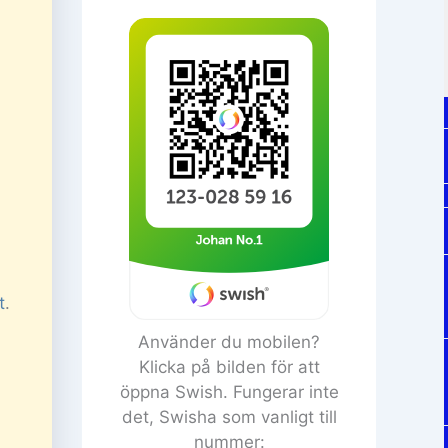
t
.
Använder du mobilen?
Klicka på bilden för att
öppna Swish. Fungerar inte
det, Swisha som vanligt till
nummer: