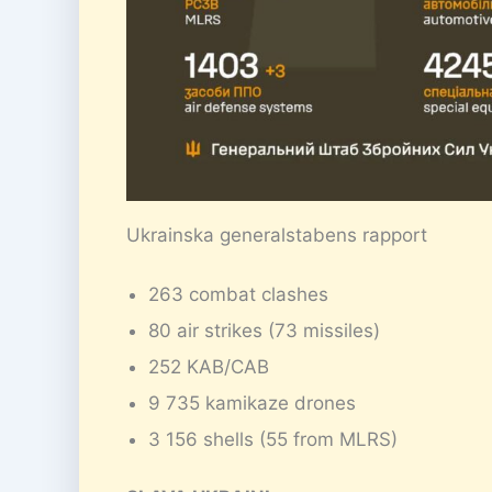
Ukrainska generalstabens rapport
263 combat clashes
80 air strikes (73 missiles)
252 KAB/CAB
9 735 kamikaze drones
3 156 shells (55 from MLRS)