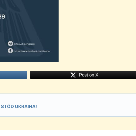
Post on X
STÖD UKRAINA!