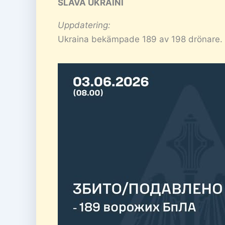
SLAVA UKRAINI
Uppdatering:
Ukraina bekämpade 189 av 198 drönare.