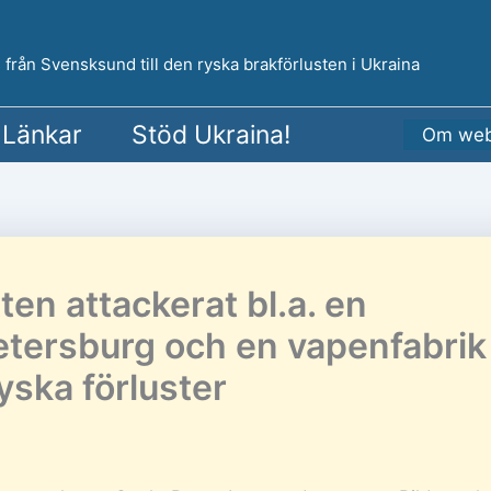
 från Svensksund till den ryska brakförlusten i Ukraina
Länkar
Stöd Ukraina!
Om web
ten attackerat bl.a. en
Petersburg och en vapenfabrik
yska förluster