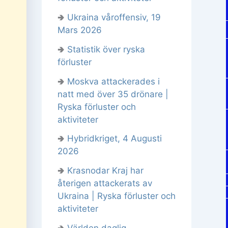
🢂
Ukraina våroffensiv, 19
Mars 2026
🢂
Statistik över ryska
förluster
🢂
Moskva attackerades i
natt med över 35 drönare |
Ryska förluster och
aktiviteter
🢂
Hybridkriget, 4 Augusti
2026
🢂
Krasnodar Kraj har
återigen attackerats av
Ukraina | Ryska förluster och
aktiviteter
🢂
Världen daglig