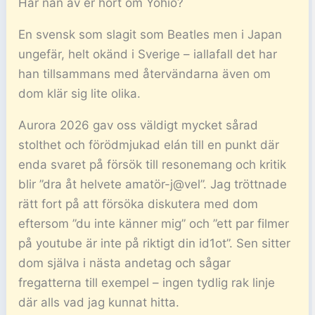
Har nån av er hört om Yohio?
En svensk som slagit som Beatles men i Japan
ungefär, helt okänd i Sverige – iallafall det har
han tillsammans med återvändarna även om
dom klär sig lite olika.
Aurora 2026 gav oss väldigt mycket sårad
stolthet och förödmjukad elán till en punkt där
enda svaret på försök till resonemang och kritik
blir ”dra åt helvete amatör-j@vel”. Jag tröttnade
rätt fort på att försöka diskutera med dom
eftersom ”du inte känner mig” och ”ett par filmer
på youtube är inte på riktigt din id1ot”. Sen sitter
dom själva i nästa andetag och sågar
fregatterna till exempel – ingen tydlig rak linje
där alls vad jag kunnat hitta.