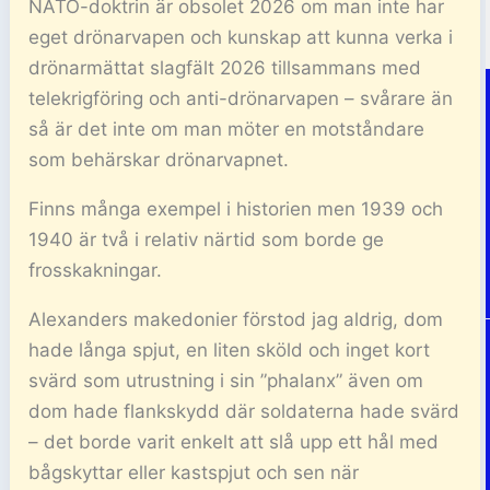
NATO-doktrin är obsolet 2026 om man inte har
eget drönarvapen och kunskap att kunna verka i
drönarmättat slagfält 2026 tillsammans med
telekrigföring och anti-drönarvapen – svårare än
så är det inte om man möter en motståndare
som behärskar drönarvapnet.
Finns många exempel i historien men 1939 och
1940 är två i relativ närtid som borde ge
frosskakningar.
Alexanders makedonier förstod jag aldrig, dom
hade långa spjut, en liten sköld och inget kort
svärd som utrustning i sin ”phalanx” även om
dom hade flankskydd där soldaterna hade svärd
– det borde varit enkelt att slå upp ett hål med
bågskyttar eller kastspjut och sen när