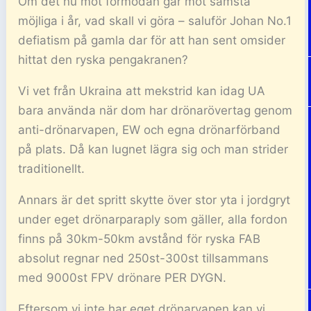
Om det nu mot förmodan går mot sämsta
möjliga i år, vad skall vi göra – saluför Johan No.1
defiatism på gamla dar för att han sent omsider
hittat den ryska pengakranen?
Vi vet från Ukraina att mekstrid kan idag UA
bara använda när dom har drönarövertag genom
anti-drönarvapen, EW och egna drönarförband
på plats. Då kan lugnet lägra sig och man strider
traditionellt.
Annars är det spritt skytte över stor yta i jordgryt
under eget drönarparaply som gäller, alla fordon
finns på 30km-50km avstånd för ryska FAB
absolut regnar ned 250st-300st tillsammans
med 9000st FPV drönare PER DYGN.
Eftersom vi inte har eget drönarvapen kan vi