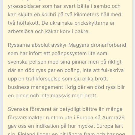
yrkessoldater som har svart bälte i sambo och
kan skjuta en kolibri på två kilometers håll med
två höftskott. De ukrainska prickskyttarna är
arbetslösa och käkar korv i bakre.
Ryssarna absolut avskyr Magyars drönarförband
som har infört ett poängssystem lite som
svenska polisen med sina pinnar men på riktigt
där en död ryss ger en poäng, inte att ful-skriva
upp en trafikförseelse som sju olika brott. –
business management i krig där en död ryss blir
en pinne och inte massvis med brott.
Svenska försvaret är betydligt bättre än många
försvarsmakter runtom ute i Europa så Aurora26
gav oss en indikation på hur mycket Europa lärt
sig, Finland ligger en bit längre fram och har nog