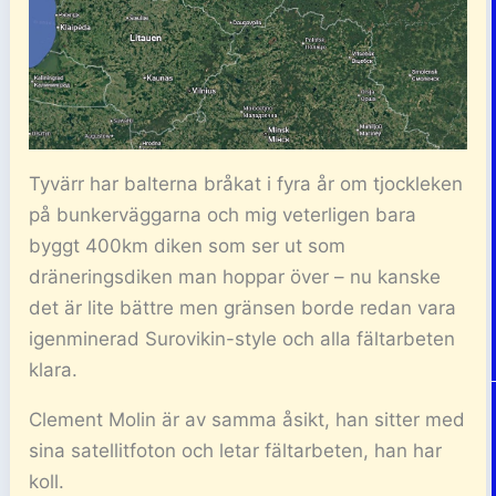
Tyvärr har balterna bråkat i fyra år om tjockleken
på bunkerväggarna och mig veterligen bara
byggt 400km diken som ser ut som
dräneringsdiken man hoppar över – nu kanske
det är lite bättre men gränsen borde redan vara
igenminerad Surovikin-style och alla fältarbeten
klara.
Clement Molin är av samma åsikt, han sitter med
sina satellitfoton och letar fältarbeten, han har
koll.