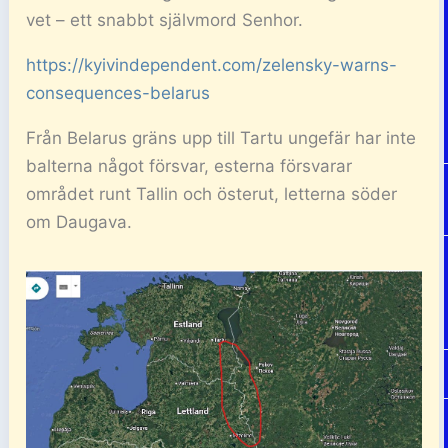
vet – ett snabbt självmord Senhor.
https://kyivindependent.com/zelensky-warns-
consequences-belarus
Från Belarus gräns upp till Tartu ungefär har inte
balterna något försvar, esterna försvarar
området runt Tallin och österut, letterna söder
om Daugava.