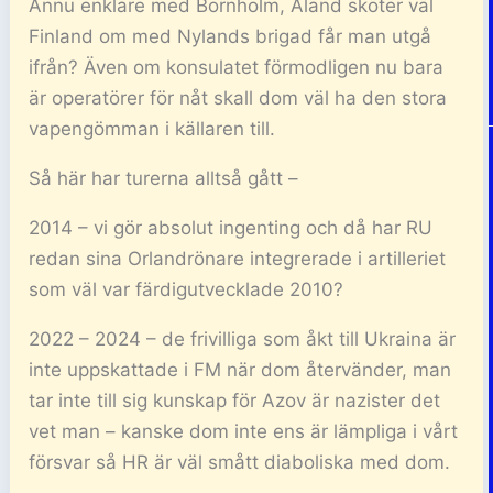
Ännu enklare med Bornholm, Åland sköter väl
Finland om med Nylands brigad får man utgå
ifrån? Även om konsulatet förmodligen nu bara
är operatörer för nåt skall dom väl ha den stora
vapengömman i källaren till.
Så här har turerna alltså gått –
2014 – vi gör absolut ingenting och då har RU
redan sina Orlandrönare integrerade i artilleriet
som väl var färdigutvecklade 2010?
2022 – 2024 – de frivilliga som åkt till Ukraina är
inte uppskattade i FM när dom återvänder, man
tar inte till sig kunskap för Azov är nazister det
vet man – kanske dom inte ens är lämpliga i vårt
försvar så HR är väl smått diaboliska med dom.