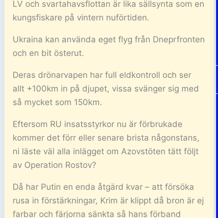
LV och svartahavsflottan är lika sällsynta som en
kungsfiskare på vintern nuförtiden.
Ukraina kan använda eget flyg från Dneprfronten
och en bit österut.
Deras drönarvapen har full eldkontroll och ser
allt +100km in på djupet, vissa svänger sig med
så mycket som 150km.
Eftersom RU insatsstyrkor nu är förbrukade
kommer det förr eller senare brista någonstans,
ni läste väl alla inlägget om Azovstöten tätt följt
av Operation Rostov?
Då har Putin en enda åtgärd kvar – att försöka
rusa in förstärkningar, Krim är klippt då bron är ej
farbar och färjorna sänkta så hans förband