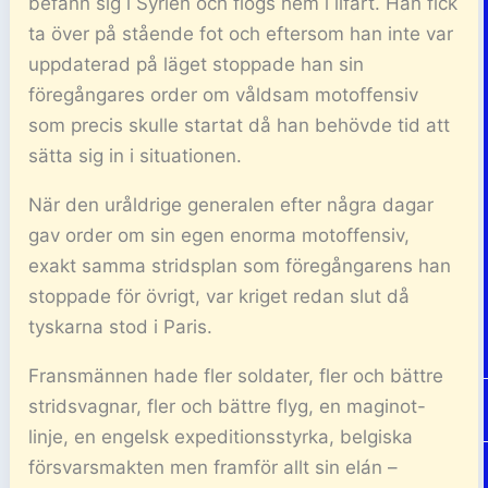
befann sig i Syrien och flögs hem i ilfart. Han fick
ta över på stående fot och eftersom han inte var
uppdaterad på läget stoppade han sin
föregångares order om våldsam motoffensiv
som precis skulle startat då han behövde tid att
sätta sig in i situationen.
När den uråldrige generalen efter några dagar
gav order om sin egen enorma motoffensiv,
exakt samma stridsplan som föregångarens han
stoppade för övrigt, var kriget redan slut då
tyskarna stod i Paris.
Fransmännen hade fler soldater, fler och bättre
stridsvagnar, fler och bättre flyg, en maginot-
linje, en engelsk expeditionsstyrka, belgiska
försvarsmakten men framför allt sin elán –