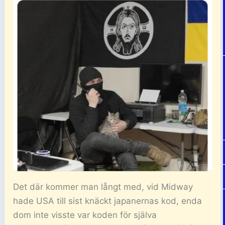
Det där kommer man långt med, vid Midway
hade USA till sist knäckt japanernas kod, enda
dom inte visste var koden för själva