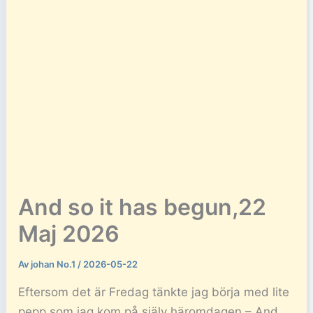
And so it has begun,22
Maj 2026
Av
johan No.1
/
2026-05-22
Eftersom det är Fredag tänkte jag börja med lite
pepp som jag kom på själv häromdagen – And