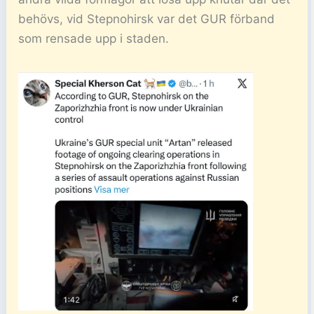
behövs, vid Stepnohirsk var det GUR förband
som rensade upp i staden.