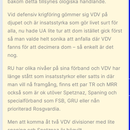
bakom detta tillsynes ologiska handlande.
Vid defensiv krigföring gömmer sig VDV på
djupet och är insatsstyrka som gör livet surt för
alla, nu hade UA lite tur att dom istället gick först
så man valde helt sonika att anfalla där VDV
fanns för att decimera dom – så enkelt är det
nog.
RU har olika nivåer på sina förband och VDV har
länge stått som insatsstyrkor eller satts in där
man vill nå framgång, finns ett par TR och MRR
också som är ok utöver Spetznaz, Spaning och
specialförband som FSB, GRU eller nån
prioriterad Rosgvardia.
Men att komma åt två VDV divisioner med lite
spaning och Spetznaz är högvilt.