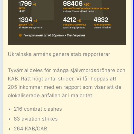
Ukrainska arméns generalstab rapporterar
Tyvärr alldeles för många självmordsdrönare och
KAB. Rätt högt antal strider, Vi får hoppas att
205 inkommer med en rapport som visar att de
olokaliserade anfallen är i majoritet.
216 combat clashes
83 aviation strikes
264 KAB/CAB