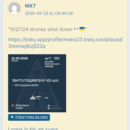
MXT
2026-05-23 kl. 09:40:36
”102/124 drones shot down
”
https://bsky.app/profile/maks23.bsky.social/post/
3mmiwj6uj522q
FÖRSTORA BILDEN
Logga in för att svara