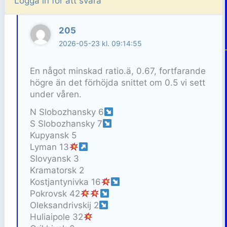
Logga in för att svara
205
2026-05-23 kl. 09:14:55
En något minskad ratio.ä, 0.67, fortfarande
högre än det förhöjda snittet om 0.5 vi sett
under våren.
N Slobozhansky 6
S Slobozhansky 7
Kupyansk 5
Lyman 13
Slovyansk 3
Kramatorsk 2
Kostjantynivka 16
Pokrovsk 42
Oleksandrivskij 2
Huliaipole 32